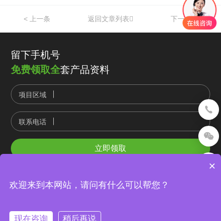
< 上一条
返回文章列表
下一条 >

留下手机号
免费领取全
套产品资料
项目区域

联系电话

立即领取

×
COPYRIGHT 成都市迈德众山科技有限公司 版权所有； 全国统一服务热
欢迎来到本网站，请问有什么可以帮您？
线：18981936955/4006090110 网站备案：
蜀ICP备20008077号-3
网站地

图
网站设计：赛门仕博
友情链接
投资有风险，选择需谨慎

现在咨询
稍后再说
地址:中国(四川)自由贸易试验区成都市双流区西南航空港经济开发区物联三